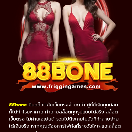
88bone
ปั่นสล็อตกับเว็บตรงง่ายกว่า ผู้ที่มีเงินทุนน้อย
ก็ได้กำไรมหาศาล ทำลายสล็อตทุกรูปแบบได้จริง สล็อต
เว็บตรง ไม่ผ่านเอเย่นต์ รวมไปถึงเกมโบนัสที่ทำลายง่าย
ได้เงินจริง หากคุณต้องการโฟกัสที่รางวัลใหญ่และสล็อต