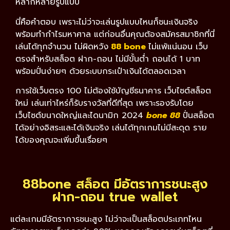
หลากหลายรูปแบบ
นี่คือคำตอบ เพราะไม่ว่าจะเล่นรูปแบบไหนก็ชนะเงินจริง
พร้อมทำกำไรมหาศาล แต่ก่อนอื่นคุณต้องสมัครสมาชิกที่นี่
เล่นได้ทุกจำนวน ไม่ผิดหวัง
88 bone
ไม่แพ้แน่นอน เว็บ
ตรงสำหรับสล็อต ฝาก-ถอน ไม่มีขั้นต่ำ ถอนได้ 1 บาท
พร้อมปั่นง่ายๆ ด้วยระบบกระเป๋าเงินได้ตลอดเวลา
การใช้เว็บตรง 100 ไม่ต้องใช้บัญชีธนาคาร เว็บไซต์สล็อต
ใหม่ เล่นเท่าไหร่ก็รับรางวัลที่ดีที่สุด เพราะรองรับโดย
เว็บไซต์ขนาดใหญ่และไดนามิก 2024
bone 88
ปั่นสล็อต
ได้อย่างอิสระและได้เงินจริง เล่นได้ทุกเกมไม่มีสะดุด ราย
ได้ของคุณจะเพิ่มขึ้นเรื่อยๆ
88bone สล็อต มีอัตราการชนะสูง
ฝาก-ถอน true wallet
แต่ละเกมมีอัตราการชนะสูง ไม่ว่าจะเป็นสล็อตประเภทไหน