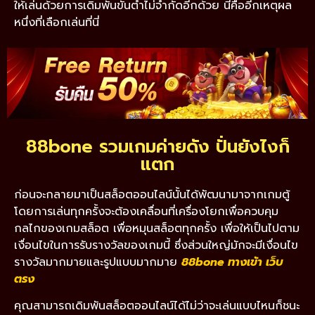
ให้เล่นด้วยการเดิมพันขั้นต่ำไม่จำกัดอีกด้วย นี่คืออีกเหตุผล
หนึ่งที่เลือกเล่นที่นี่
88bone รวมเกมค่ายดัง ปั่นยังไงก็
แตก
ก่อนจะกลายมาเป็นสล็อตออนไลน์นั้นได้พัฒนามาจากเกมตู้
โดยการเล่นทุกครั้งจะต้องเคลื่อนที่เครื่องโยกเพื่อควบคุม
กลไกของเกมสล็อต เพื่อหมุนสล็อตทุกครั้ง เพื่อให้เป็นไปตาม
เงื่อนไขในการรับรางวัลของเกมนี้ ซึ่งส่วนใหญ่มักจะมีเงื่อนไข
รางวัลมากมายและรูปแบบมากมาย
88bone ทางเข้า เว็บ
ตรง
คุณสามารถเดิมพันสล็อตออนไลน์ได้ไม่ว่าจะเล่นแบบไหนก็ชนะ