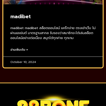
madibet
madibet madibet สล็อตออนไลน์ แคร็กง่าย ตรงเข้าเว็บ ไม่
ผ่านเอเย่นต์ มาตรฐานสากล รับรองว่าสมาชิกจะได้เล่นสล็อต
ออนไลน์อย่างต่อเนื่อง สนุกได้ทุกค่าย ทุกเกม
อ่านเพิ่มเติม »
October 10, 2024